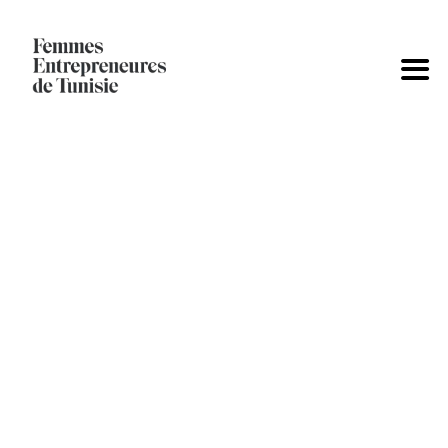
6ÈME ÉDITION
Femmes Entrepreneures de Tunisie
>
6ème édition