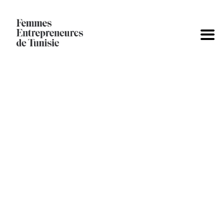
8ÈME ÉDITION
Femmes Entrepreneures de Tunisie
>
8ème édition