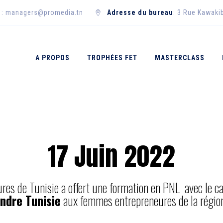
: managers@promedia.tn
Adresse du bureau
: 3 Rue Kawakib
A PROPOS
TROPHÉES FET
MASTERCLASS
17 Juin 2022
s de Tunisie a offert une formation en PNL avec le c
ndre Tunisie
aux femmes entrepreneures de la régio