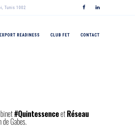
i, Tunis 1002
EXPORT READINESS
CLUB FET
CONTACT
abinet
#Quintessence
et
Réseau
n de Gabes.